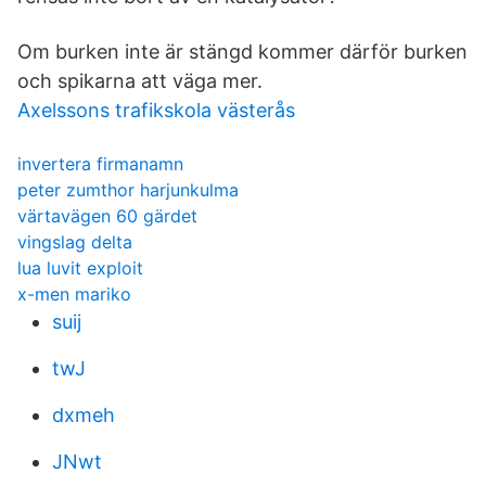
Om burken inte är stängd kommer därför burken
och spikarna att väga mer.
Axelssons trafikskola västerås
invertera firmanamn
peter zumthor harjunkulma
värtavägen 60 gärdet
vingslag delta
lua luvit exploit
x-men mariko
suij
twJ
dxmeh
JNwt