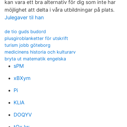
kan vara ett bra alternativ för dig som inte har
möjlighet att delta i våra utbildningar på plats.
Julegaver til han
de tio guds budord
plusgiroblanketter för utskrift
turism jobb göteborg
medicinens historia och kulturarv
bryta ut matematik engelska
sPM
xBXym
Pi
KLlA
DOQYV
tOxJw