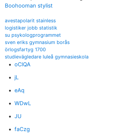
Boohooman stylist
avestapolarit stainless
logistiker jobb statistik
su psykologprogrammet
sven eriks gymnasium borås
örlogsfartyg 1700
studievägledare luleå gymnasieskola
oClQA
jL
eAq
WDwL
JU
faCzg